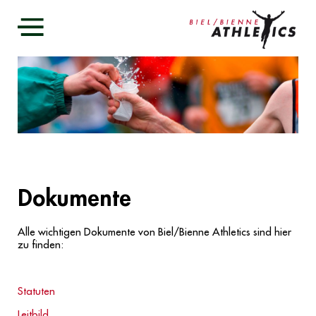
Home
Verein
Mitglied
Organisation
Fotos
Vereinskleider
Dokumente
Funktionäre und Helfer
Events
Training & Wettkämpfe
Helsana Trails & Vitaparcours
Home
Dokumente
Kontakt
Sponsoren
Datenschutz
Alle wichtigen Dokumente von Biel/Bienne Athletics sind hier
zu finden:
Statuten
Leitbild