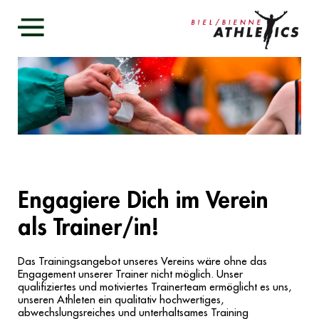
Home
Verein
Events
Training & Wettkämpfe
Training
Trainingslager
Wettkämpfe
Trainer
Statistik und Rekorde
Helsana Trails & Vitaparcours
Home
Engagiere Dich im Verein
Kontakt
Sponsoren
als Trainer/in!
Datenschutz
Das Trainingsangebot unseres Vereins wäre ohne das
Engagement unserer Trainer nicht möglich. Unser
qualifiziertes und motiviertes Trainerteam ermöglicht es uns,
unseren Athleten ein qualitativ hochwertiges,
abwechslungsreiches und unterhaltsames Training